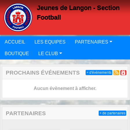
Panneau de gestion des cookies
Jeunes de Langon - Section
Football
ACCUEIL
LES EQUIPES
PARTENAIRES
BOUTIQUE
LE CLUB
PROCHAINS ÉVÉNEMENTS
+ d'évènements
Aucun évènement à afficher.
PARTENAIRES
+ de partenaires