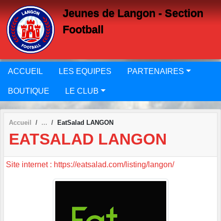
Panneau de gestion des cookies
Jeunes de Langon - Section
Football
ACCUEIL
LES EQUIPES
PARTENAIRES
BOUTIQUE
LE CLUB
Accueil
EatSalad LANGON
EATSALAD LANGON
Site internet : https://eatsalad.com/listing/langon/