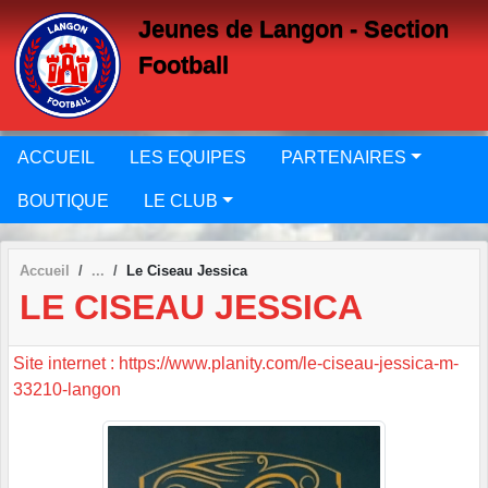
Panneau de gestion des cookies
Jeunes de Langon - Section
Football
ACCUEIL
LES EQUIPES
PARTENAIRES
BOUTIQUE
LE CLUB
Accueil
Le Ciseau Jessica
LE CISEAU JESSICA
Site internet : https://www.planity.com/le-ciseau-jessica-m-
33210-langon