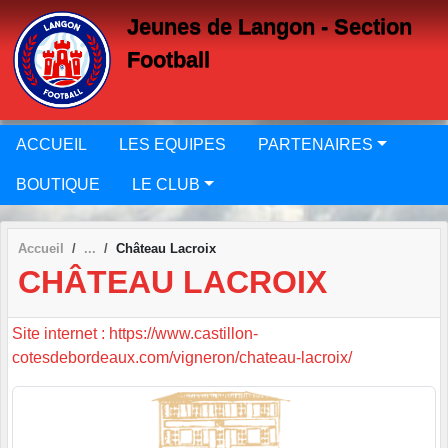
Panneau de gestion des cookies
Jeunes de Langon - Section
Football
ACCUEIL
LES EQUIPES
PARTENAIRES
BOUTIQUE
LE CLUB
Accueil
Château Lacroix
CHÂTEAU LACROIX
Site internet : https://www.castillon-
cotesdebordeaux.com/vigneron/chateau-lacroix/