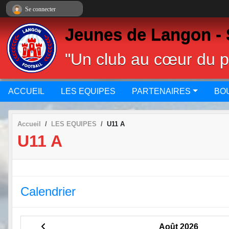
Panneau de gestion des cookies
Se connecter
Jeunes de Langon - 
"Un club au cœur du 
ACCUEIL
LES EQUIPES
PARTENAIRES
BO
Accueil
LES EQUIPES
U11 A
U11 A
Calendrier
Août 2026