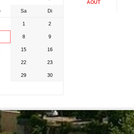
AOÛT
e
Sa
Di
1
2
8
9
4
15
16
1
22
23
8
29
30