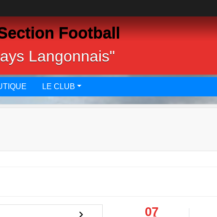
Section Football
pays Langonnais"
UTIQUE
LE CLUB
07