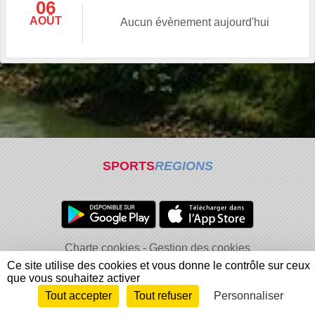
06
AOÛT
Aucun évènement aujourd'hui
SPORTS
REGIONS
Charte cookies
Gestion des cookies
Informations légales
Signaler un contenu inapproprié
Ce site utilise des cookies et vous donne le contrôle sur ceux
que vous souhaitez activer
Tout accepter
Tout refuser
Personnaliser
Envie de participer ?
Connexion