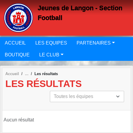
Panneau de gestion des cookies
Jeunes de Langon - Section
Football
ACCUEIL
LES EQUIPES
PARTENAIRES
BOUTIQUE
LE CLUB
Accueil
Les résultats
LES RÉSULTATS
Aucun résultat