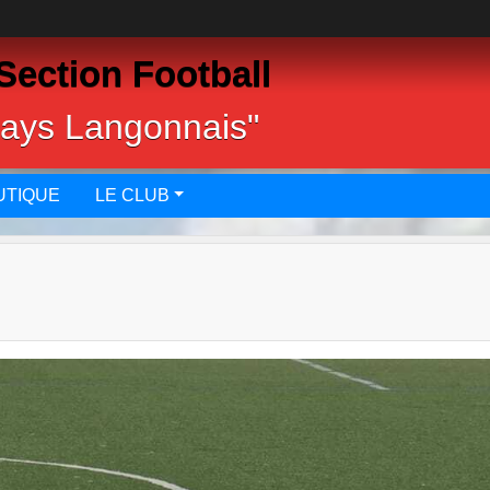
Section Football
pays Langonnais"
UTIQUE
LE CLUB