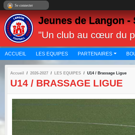
Panneau de gestion des cookies
Se connecter
Jeunes de Langon - 
"Un club au cœur du 
ACCUEIL
LES EQUIPES
PARTENAIRES
BO
Accueil
2026-2027
LES EQUIPES
U14 / Brassage Ligue
U14 / BRASSAGE LIGUE