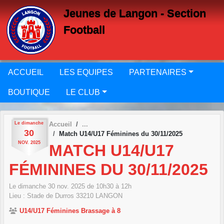
Panneau de gestion des cookies
Jeunes de Langon - Section
Football
ACCUEIL
LES EQUIPES
PARTENAIRES
BOUTIQUE
LE CLUB
Le
dimanche
Accueil
30
Match U14/U17 Féminines du 30/11/2025
NOV.
2025
MATCH U14/U17
FÉMININES DU 30/11/2025
Le
dimanche
30
nov.
2025
de 10h30 à 12h
Lieu :
Stade de Durros
33210
LANGON
U14/U17 Féminines Brassage à 8